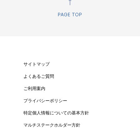
及び抹消登録の業務を履行するため
の処分の業務を履行するため
PAGE TOP
ナンス、保険契約付保、コンピューター事務、代金決済事務及びこれら
先へ個人情報を預託するため
会社における自動車の安全管理の為の情報収集、保安情報及びメンテナ
を目的として、自動車の製造会社または販売会社へ個人情報を提供する
報を当社が加盟する個人信用情報機関に提供する場合等、適切な業務の
理の全部または一部について委託された場合等における委託された当該
サイトマップ
認のため
よくあるご質問
歴等を分析して顧客の商品、サービスへの関心度を測定する等の方法に
送付等の営業案内並びに商品（新商品を含みます。）、サービスのお知
ご利用案内
アンケートの実施等によるリース・割賦販売等、新商品及び新サービス
および行動履歴等を分析して行う場合を含む）
プライバシーポリシー
を受けて、情報提供及び採用可否を検討するため（閲覧履歴および行動
特定個人情報についての基本方針
づき当社の権利の行使または義務の履行のため並びに個別に同意を取得
つ円滑に履行するため
マルチステークホルダー方針
個人情報を利用します。