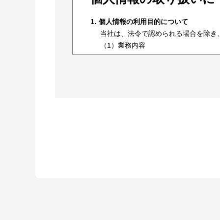
個人情報の利用目的について
当社は、法令で認められる場合を除き
（1）業務内容
下記物件の取得、賃貸借、リ
ア. 自動車、車両及びそれら
イ. 上記以外の各種動産
著作権、特許権、実用新案権
中古の自動車その他の車両及
金融業務
コンサルティング業務
前各号の業務に関連する事業
その他前各号に付帯関連する
（2）利用目的
上記（1）の業務を履行するた
顧客との取引の与信判断、債
各種自動車・車両等のメンテナ
るため（閲覧履歴および行動