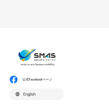
自動車等の新規・変更・移転
自動車等の売却、廃棄その他
事務（自動車の登録、メンテ
託する場合に、当該業務委託
自動車の製造会社または販売
が必要な場合の情報を含む）
与信判断業務に際して個人情
ため
他の事業者から個人情報の処
顧客の本人確認または資格確
顧客の閲覧履歴および行動履
業における宣伝物・印刷物の
市場調査並びにデータ分析や
発及び改善のため（閲覧履歴
公式Facebookページ
採用の申込みまたは問合わせ
顧客との契約または法律に基
English
その他顧客との取引を適切か
個人情報を利用する場合
当社は、特定した利用目的の範囲内で