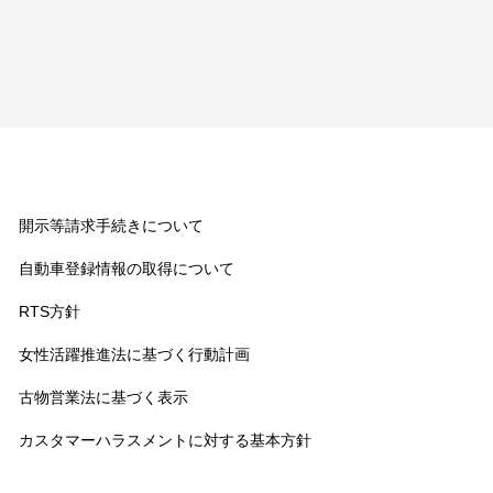
に付随する事務等）を第三者に業務委
ンスに関する情報の提供（故障修理等
ため
遂行に必要な範囲で第三者に提供する
業務を履行するため
開示等請求手続きについて
自動車登録情報の取得について
より、当社及び当社の提携会社等の事
らせ・提案を行うため
RTS方針
を含む金融商品やサービスの研究、開
女性活躍推進法に基づく行動計画
履歴等を分析して行う場合を含む）
古物営業法に基づく表示
した目的のため
カスタマーハラスメントに対する基本方針​