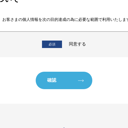
、お客さまの個人情報を次の目的達成の為に必要な範囲で利用いたしま
ース、保守管理、整備修理、検査、点検に関する業務
の部品並びに用品
同意する
等の諸権利の取得、賃貸借及びリース
びフォークリフトの売買
を営む会社の株式を保有することによる当該会社の支配及び管理
一切の業務
め（閲覧履歴および行動履歴等を分析して行う場合を含む）
権回収を含む与信後の管理及び契約終了後の事後管理に利用するため
ンス・保険サービス等（事故の受付及び当社WEBシステムによる管理
履歴等を分析して行う場合を含む）