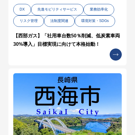
DX
先進モビリティサービス
業務効率化
リスク管理
法制度関連
環境対策・SDGs
【西部ガス】「社用車台数50％削減、低炭素車両
30%導入」目標実現に向けて本格始動！